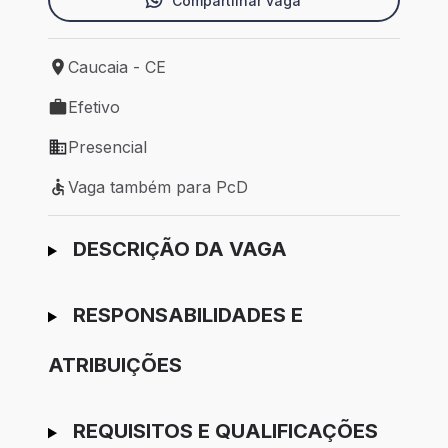
Compartilhar vaga
Caucaia - CE
Local de trabalho: Caucaia - CE
Efetivo
Tipo de vaga: Efetivo
Presencial
Modelo de trabalho: Presencial
Vaga também para PcD
Vaga também para PcD
Ir para candidatura
DESCRIÇÃO DA VAGA
RESPONSABILIDADES E
ATRIBUIÇÕES
REQUISITOS E QUALIFICAÇÕES